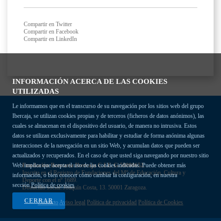
Compartir en Twitter
Compartir en Facebook
Compartir en LinkedIn
INFORMACIÓN ACERCA DE LAS COOKIES
UTILIZADAS
Le informamos que en el transcurso de su navegación por los sitios web del grupo
Ibercaja, se utilizan cookies propias y de terceros (ficheros de datos anónimos), las
cuales se almacenan en el dispositivo del usuario, de manera no intrusiva. Estos
datos se utilizan exclusivamente para habilitar y estudiar de forma anónima algunas
interacciones de la navegación en un sitio Web, y acumulan datos que pueden ser
actualizados y recuperados. En el caso de que usted siga navegando por nuestro sitio
Fundación Bancaria Ibercaja C.I.F. G-50000652.
Web implica que acepta el uso de las cookies indicadas. Puede obtener más
Inscrita en el Registro de Fundaciones del Mº de Educación, Cultura y
información, o bien conocer cómo cambiar la configuración, en nuestra
Deporte con el nº 1689.
sección
Política de cookies
Domicilio social: Joaquín Costa, 13. 50001 Zaragoza.
CERRAR
Contacto
Aviso legal
Política de privacidad
Política de Cookies