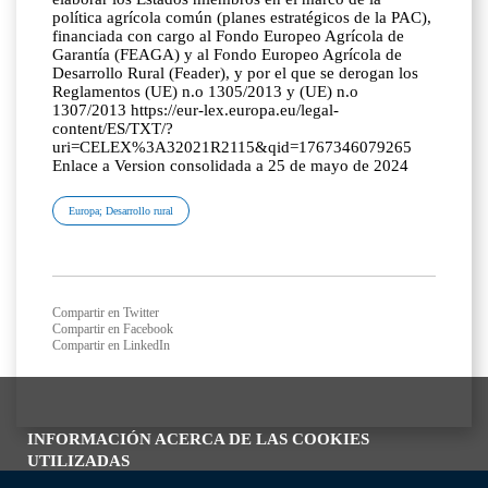
política agrícola común (planes estratégicos de la PAC),
financiada con cargo al Fondo Europeo Agrícola de
Garantía (FEAGA) y al Fondo Europeo Agrícola de
Desarrollo Rural (Feader), y por el que se derogan los
Reglamentos (UE) n.o 1305/2013 y (UE) n.o
1307/2013 https://eur-lex.europa.eu/legal-
content/ES/TXT/?
uri=CELEX%3A32021R2115&qid=1767346079265
Enlace a Version consolidada a 25 de mayo de 2024
Europa; Desarrollo rural
Compartir en Twitter
Compartir en Facebook
Compartir en LinkedIn
INFORMACIÓN ACERCA DE LAS COOKIES
UTILIZADAS