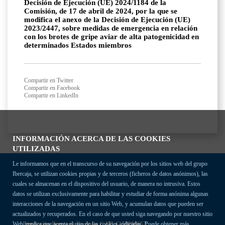
Decisión de Ejecución (UE) 2024/1184 de la
Comisión, de 17 de abril de 2024, por la que se
modifica el anexo de la Decisión de Ejecución (UE)
2023/2447, sobre medidas de emergencia en relación
con los brotes de gripe aviar de alta patogenicidad en
determinados Estados miembros
Compartir en Twitter
Compartir en Facebook
Compartir en LinkedIn
INFORMACIÓN ACERCA DE LAS COOKIES
UTILIZADAS
Le informamos que en el transcurso de su navegación por los sitios web del grupo
Ibercaja, se utilizan cookies propias y de terceros (ficheros de datos anónimos), las
cuales se almacenan en el dispositivo del usuario, de manera no intrusiva. Estos
datos se utilizan exclusivamente para habilitar y estudiar de forma anónima algunas
interacciones de la navegación en un sitio Web, y acumulan datos que pueden ser
actualizados y recuperados. En el caso de que usted siga navegando por nuestro sitio
Fundación Bancaria Ibercaja C.I.F. G-50000652.
Web implica que acepta el uso de las cookies indicadas. Puede obtener más