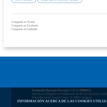
Compartir en Twitter
Compartir en Facebook
Compartir en LinkedIn
Fundación Bancaria Ibercaja C.I.F. G-50000652.
Inscrita en el Registro de Fundaciones del Mº de Educación, Cultu
Domicilio social: Joaquín Costa, 13. 50001 Zaragoza.
INFORMACIÓN ACERCA DE LAS COOKIES UTILIZ