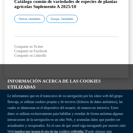
Catálogo común de variedades de especies de plantas
agrícolas Suplemento A 2025/10
Nuevas variedades
Europa; Variedades
Compartir en Twitter
Compartir en Facebook
Compartir en LinkedIn
INFORMACIÓN ACERCA DE LAS COOKIES
UTILIZADAS
Le informamos que en el transcurso de su navegación por los sitios web del grupo
Ibercaja, se utilizan cookies propias y de terceros (ficheros de datos anónimos), las
cuales se almacenan en el dispositivo del usuario, de manera no intrusiva. Estos
datos se utilizan exclusivamente para habilitar y estudiar de forma anónima algunas
interacciones de la navegación en un sitio Web, y acumulan datos que pueden ser
actualizados y recuperados. En el caso de que usted siga navegando por nuestro sitio
Fundación Bancaria Ibercaja C.I.F. G-50000652.
Web implica que acepta el uso de las cookies indicadas. Puede obtener más