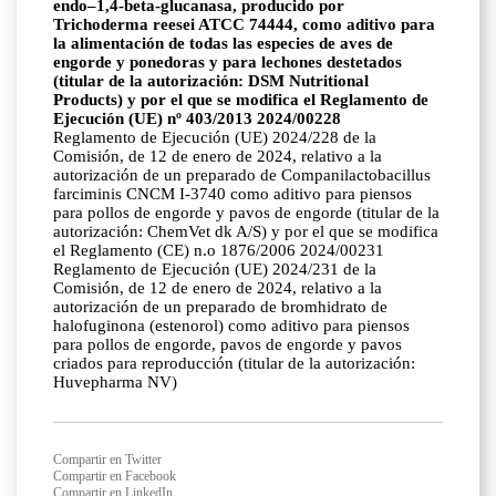
endo–1,4-beta-glucanasa, producido por
Trichoderma reesei ATCC 74444, como aditivo para
la alimentación de todas las especies de aves de
engorde y ponedoras y para lechones destetados
(titular de la autorización: DSM Nutritional
Products) y por el que se modifica el Reglamento de
Ejecución (UE) nº 403/2013 2024/00228
Reglamento de Ejecución (UE) 2024/228 de la
Comisión, de 12 de enero de 2024, relativo a la
autorización de un preparado de Companilactobacillus
farciminis CNCM I-3740 como aditivo para piensos
para pollos de engorde y pavos de engorde (titular de la
autorización: ChemVet dk A/S) y por el que se modifica
el Reglamento (CE) n.o 1876/2006 2024/00231
Reglamento de Ejecución (UE) 2024/231 de la
Comisión, de 12 de enero de 2024, relativo a la
autorización de un preparado de bromhidrato de
halofuginona (estenorol) como aditivo para piensos
para pollos de engorde, pavos de engorde y pavos
criados para reproducción (titular de la autorización:
Huvepharma NV)
Compartir en Twitter
Compartir en Facebook
Compartir en LinkedIn