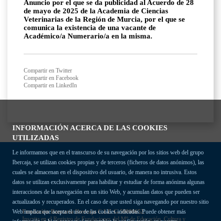
Anuncio por el que se da publicidad al Acuerdo de 28
de mayo de 2025 de la Academia de Ciencias
Veterinarias de la Región de Murcia, por el que se
comunica la existencia de una vacante de
Académico/a Numerario/a en la misma.
Compartir en Twitter
Compartir en Facebook
Compartir en LinkedIn
INFORMACIÓN ACERCA DE LAS COOKIES
UTILIZADAS
Le informamos que en el transcurso de su navegación por los sitios web del grupo
Ibercaja, se utilizan cookies propias y de terceros (ficheros de datos anónimos), las
cuales se almacenan en el dispositivo del usuario, de manera no intrusiva. Estos
datos se utilizan exclusivamente para habilitar y estudiar de forma anónima algunas
interacciones de la navegación en un sitio Web, y acumulan datos que pueden ser
actualizados y recuperados. En el caso de que usted siga navegando por nuestro sitio
Fundación Bancaria Ibercaja C.I.F. G-50000652.
Web implica que acepta el uso de las cookies indicadas. Puede obtener más
Inscrita en el Registro de Fundaciones del Mº de Educación, Cultura y