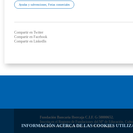
Ayudas y subvenciones; Ferias comerciales
Compartir en Twitter
Compartir en Facebook
Compartir en LinkedIn
Fundación Bancaria Ibercaja C.I.F. G-50000652.
Inscrita en el Registro de Fundaciones del Mº de Educación, Cultu
INFORMACIÓN ACERCA DE LAS COOKIES UTILIZ
Domicilio social: Joaquín Costa, 13. 50001 Zaragoza.