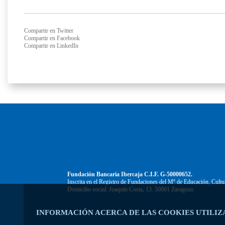
Compartir en Twitter
Compartir en Facebook
Compartir en LinkedIn
Fundación Bancaria Ibercaja C.I.F. G-50000652.
Inscrita en el Registro de Fundaciones del Mº de Educación, Cultu
Domicilio social: Joaquín Costa, 13. 50001 Zaragoza.
INFORMACIÓN ACERCA DE LAS COOKIES UTILIZ