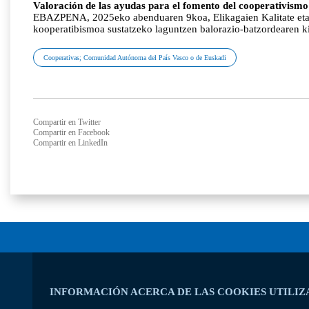
Valoración de las ayudas para el fomento del cooperativis
EBAZPENA, 2025eko abenduaren 9koa, Elikagaien Kalitate eta S
kooperatibismoa sustatzeko laguntzen balorazio-batzordearen 
Cooperativas; Comunidad Autónoma del País Vasco o de Euskadi
Compartir en Twitter
Compartir en Facebook
Compartir en LinkedIn
INFORMACIÓN ACERCA DE LAS COOKIES UTILIZ