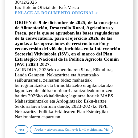
30/12/2025
En: Boletín Oficial del País Vasco
ENLACE AL DOCUMENTO ORIGINAL >
ORDEN de 9 de diciembre de 2025, de la consejera
de Alimentación, Desarrollo Rural, Agricultura y
Pesca, por la que se aprueban las bases reguladoras
de la convocatoria, para el ejercicio 2026, de las
ayudas a las operaciones de reestructuración y
reconversión del viñedo, incluidas en la Intervención
Sectorial Vitivinícola (ISV), en el marco del Plan
Estratégico Nacional de la Política Agrícola Común
(PAC) 2023-2027.
AGINDUA, 2025eko abenduaren 9koa, Elikadura,
Landa Garapen, Nekazaritza eta Arrantzako
sailburuarena, zeinaren bidez mahastiak
berregituratzeko eta birmoldatzeko eragiketetarako
laguntzen deialdirako oinarri arautzaileak onartzen
baitira 2026ko ekitaldirako; laguntza horiek MAES
Mahastizaintzako eta Ardogintzako Esku-hartze
Sektorialaren barruan daude, 2023-2027ko NPE
Nekazaritza Politika Erkidearen Plan Estrategiko
Nazionalaren esparruan.
uva
Ayudas y subvenciones; Cultivo de la vid o viticultura; Vid