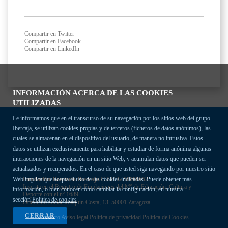
Compartir en Twitter
Compartir en Facebook
Compartir en LinkedIn
INFORMACIÓN ACERCA DE LAS COOKIES
UTILIZADAS
Le informamos que en el transcurso de su navegación por los sitios web del grupo
Ibercaja, se utilizan cookies propias y de terceros (ficheros de datos anónimos), las
cuales se almacenan en el dispositivo del usuario, de manera no intrusiva. Estos
datos se utilizan exclusivamente para habilitar y estudiar de forma anónima algunas
interacciones de la navegación en un sitio Web, y acumulan datos que pueden ser
actualizados y recuperados. En el caso de que usted siga navegando por nuestro sitio
Fundación Bancaria Ibercaja C.I.F. G-50000652.
Web implica que acepta el uso de las cookies indicadas. Puede obtener más
Inscrita en el Registro de Fundaciones del Mº de Educación, Cultura y
información, o bien conocer cómo cambiar la configuración, en nuestra
Deporte con el nº 1689.
sección
Política de cookies
Domicilio social: Joaquín Costa, 13. 50001 Zaragoza.
CERRAR
Contacto
Aviso legal
Política de privacidad
Política de Cookies