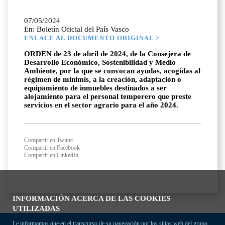
07/05/2024
En: Boletín Oficial del País Vasco
ENLACE AL DOCUMENTO ORIGINAL >
ORDEN de 23 de abril de 2024, de la Consejera de
Desarrollo Económico, Sostenibilidad y Medio
Ambiente, por la que se convocan ayudas, acogidas al
régimen de minimis, a la creación, adaptación o
equipamiento de inmuebles destinados a ser
alojamiento para el personal temporero que preste
servicios en el sector agrario para el año 2024.
Compartir en Twitter
Compartir en Facebook
Compartir en LinkedIn
INFORMACIÓN ACERCA DE LAS COOKIES
UTILIZADAS
Le informamos que en el transcurso de su navegación por los sitios web del grupo