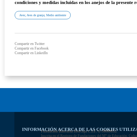
condiciones y medidas incluidas en los anejos de la presente r
Aves; Aves de granja; Medio ambiente
Compartir en Twitter
Compartir en Facebook
Compartir en LinkedIn
INFORMACIÓN ACERCA DE LAS COOKIES UTILIZ
Fundación Bancaria Ibercaja C.I.F. G-50000652.
Inscrita en el Registro de Fundaciones del Mº de Educación, Cultu