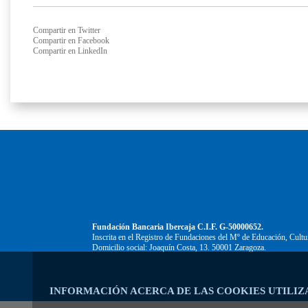
Compartir en Twitter
Compartir en Facebook
Compartir en LinkedIn
Fundación Bancaria Ibercaja C.I.F. G-50000652.
Inscrita en el Registro de Fundaciones del Mº de Educación, Cultu
Domicilio social: Joaquín Costa, 13. 50001 Zaragoza.
INFORMACIÓN ACERCA DE LAS COOKIES UTILIZ