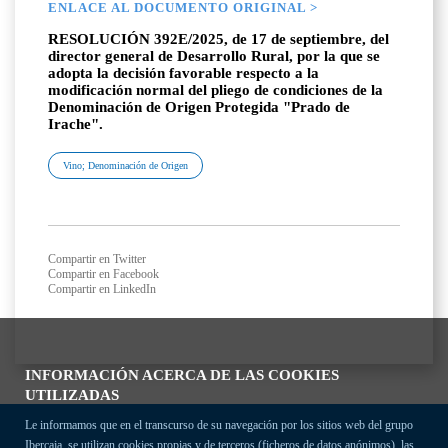
ENLACE AL DOCUMENTO ORIGINAL >
RESOLUCIÓN 392E/2025, de 17 de septiembre, del
director general de Desarrollo Rural, por la que se
adopta la decisión favorable respecto a la
modificación normal del pliego de condiciones de la
Denominación de Origen Protegida "Prado de
Irache".
Vino; Denominación de Origen
Compartir en Twitter
Compartir en Facebook
Compartir en LinkedIn
INFORMACIÓN ACERCA DE LAS COOKIES
UTILIZADAS
Le informamos que en el transcurso de su navegación por los sitios web del grupo
Ibercaja, se utilizan cookies propias y de terceros (ficheros de datos anónimos), las