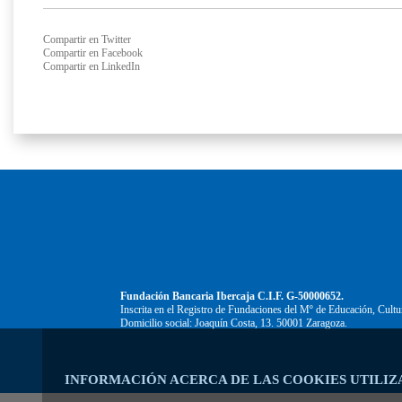
Compartir en Twitter
Compartir en Facebook
Compartir en LinkedIn
Fundación Bancaria Ibercaja C.I.F. G-50000652.
Inscrita en el Registro de Fundaciones del Mº de Educación, Cultu
Domicilio social: Joaquín Costa, 13. 50001 Zaragoza.
INFORMACIÓN ACERCA DE LAS COOKIES UTILIZ