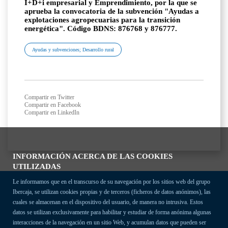
I+D+i empresarial y Emprendimiento, por la que se
aprueba la convocatoria de la subvención "Ayudas a
explotaciones agropecuarias para la transición
energética". Código BDNS: 876768 y 876777.
Ayudas y subvenciones; Desarrollo rural
Compartir en Twitter
Compartir en Facebook
Compartir en LinkedIn
INFORMACIÓN ACERCA DE LAS COOKIES
UTILIZADAS
Le informamos que en el transcurso de su navegación por los sitios web del grupo
Ibercaja, se utilizan cookies propias y de terceros (ficheros de datos anónimos), las
cuales se almacenan en el dispositivo del usuario, de manera no intrusiva. Estos
datos se utilizan exclusivamente para habilitar y estudiar de forma anónima algunas
interacciones de la navegación en un sitio Web, y acumulan datos que pueden ser