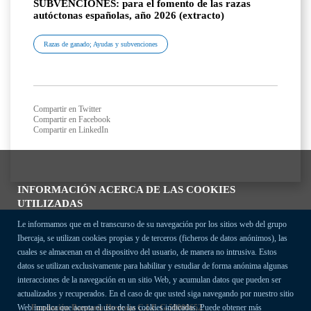
SUBVENCIONES: para el fomento de las razas
autóctonas españolas, año 2026 (extracto)
Razas de ganado; Ayudas y subvenciones
Compartir en Twitter
Compartir en Facebook
Compartir en LinkedIn
INFORMACIÓN ACERCA DE LAS COOKIES
UTILIZADAS
Le informamos que en el transcurso de su navegación por los sitios web del grupo
Ibercaja, se utilizan cookies propias y de terceros (ficheros de datos anónimos), las
cuales se almacenan en el dispositivo del usuario, de manera no intrusiva. Estos
datos se utilizan exclusivamente para habilitar y estudiar de forma anónima algunas
interacciones de la navegación en un sitio Web, y acumulan datos que pueden ser
actualizados y recuperados. En el caso de que usted siga navegando por nuestro sitio
Fundación Bancaria Ibercaja C.I.F. G-50000652.
Web implica que acepta el uso de las cookies indicadas. Puede obtener más