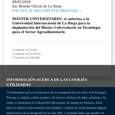
08/05/2026
En: Boletín Oficial de La Rioja
ENLACE AL DOCUMENTO ORIGINAL >
MÁSTER UNIVERSITARIO: se autoriza a la
Universidad Internacional de La Rioja para la
implantación del Máster Universitario en Tecnología
para el Sector Agroalimentario
Compartir en Twitter
Compartir en Facebook
Compartir en LinkedIn
INFORMACIÓN ACERCA DE LAS COOKIES
UTILIZADAS
Le informamos que en el transcurso de su navegación por los sitios web del grupo
Ibercaja, se utilizan cookies propias y de terceros (ficheros de datos anónimos), las
cuales se almacenan en el dispositivo del usuario, de manera no intrusiva. Estos
datos se utilizan exclusivamente para habilitar y estudiar de forma anónima algunas
interacciones de la navegación en un sitio Web, y acumulan datos que pueden ser