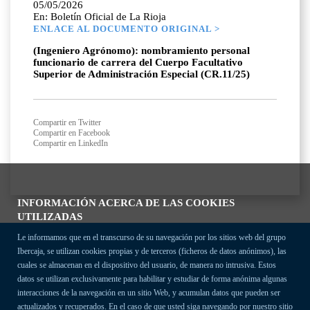
05/05/2026
En: Boletín Oficial de La Rioja
ENLACE AL DOCUMENTO ORIGINAL >
(Ingeniero Agrónomo): nombramiento personal
funcionario de carrera del Cuerpo Facultativo
Superior de Administración Especial (CR.11/25)
Compartir en Twitter
Compartir en Facebook
Compartir en LinkedIn
INFORMACIÓN ACERCA DE LAS COOKIES
UTILIZADAS
Le informamos que en el transcurso de su navegación por los sitios web del grupo
Ibercaja, se utilizan cookies propias y de terceros (ficheros de datos anónimos), las
cuales se almacenan en el dispositivo del usuario, de manera no intrusiva. Estos
datos se utilizan exclusivamente para habilitar y estudiar de forma anónima algunas
interacciones de la navegación en un sitio Web, y acumulan datos que pueden ser
actualizados y recuperados. En el caso de que usted siga navegando por nuestro sitio