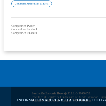
Comunidad Autónoma de La Rioja
Compartir en Twitter
Compartir en Facebook
Compartir en LinkedIn
Fundación Bancaria Ibercaja C.I.F. G-50000652.
Inscrita en el Registro de Fundaciones del Mº de Educación, Cultu
INFORMACIÓN ACERCA DE LAS COOKIES UTILIZ
Domicilio social: Joaquín Costa, 13. 50001 Zaragoza.