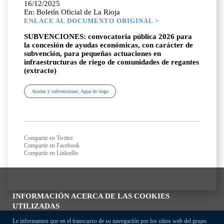
16/12/2025
En: Boletín Oficial de La Rioja
ENLACE AL DOCUMENTO ORIGINAL >
SUBVENCIONES: convocatoria pública 2026 para
la concesión de ayudas económicas, con carácter de
subvención, para pequeñas actuaciones en
infraestructuras de riego de comunidades de regantes
(extracto)
Ayudas y subvenciones; Agua de riego
Compartir en Twitter
Compartir en Facebook
Compartir en LinkedIn
INFORMACIÓN ACERCA DE LAS COOKIES
UTILIZADAS
Le informamos que en el transcurso de su navegación por los sitios web del grupo