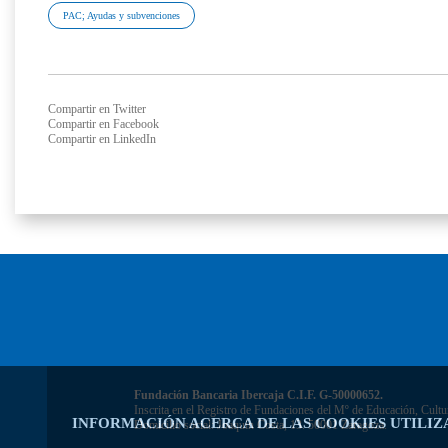
PAC; Ayudas y subvenciones
Compartir en Twitter
Compartir en Facebook
Compartir en LinkedIn
Fundación Bancaria Ibercaja C.I.F. G-50000652.
Inscrita en el Registro de Fundaciones del Mº de Educación, Cultu
INFORMACIÓN ACERCA DE LAS COOKIES UTILIZ
Domicilio social: Joaquín Costa, 13. 50001 Zaragoza.