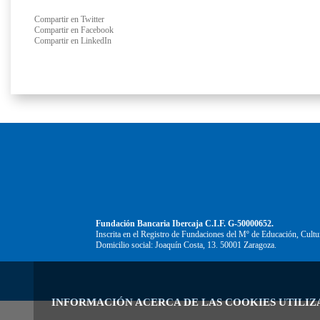
Compartir en Twitter
Compartir en Facebook
Compartir en LinkedIn
Fundación Bancaria Ibercaja C.I.F. G-50000652.
Inscrita en el Registro de Fundaciones del Mº de Educación, Cultu
Domicilio social: Joaquín Costa, 13. 50001 Zaragoza.
INFORMACIÓN ACERCA DE LAS COOKIES UTILIZ