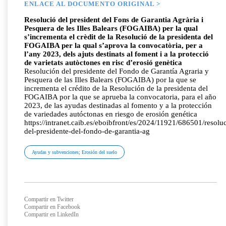
ENLACE AL DOCUMENTO ORIGINAL >
Resolució del president del Fons de Garantia Agrària i
Pesquera de les Illes Balears (FOGAIBA) per la qual
s’incrementa el crèdit de la Resolució de la presidenta del
FOGAIBA per la qual s’aprova la convocatòria, per a
l’any 2023, dels ajuts destinats al foment i a la protecció
de varietats autòctones en risc d’erosió genètica
Resolución del presidente del Fondo de Garantía Agraria y
Pesquera de las Illes Balears (FOGAIBA) por la que se
incrementa el crédito de la Resolución de la presidenta del
FOGAIBA por la que se aprueba la convocatoria, para el año
2023, de las ayudas destinadas al fomento y a la protección
de variedades autóctonas en riesgo de erosión genética
https://intranet.caib.es/eboibfront/es/2024/11921/686501/resolu
del-presidente-del-fondo-de-garantia-ag
Ayudas y subvenciones; Erosión del suelo
Compartir en Twitter
Compartir en Facebook
Compartir en LinkedIn