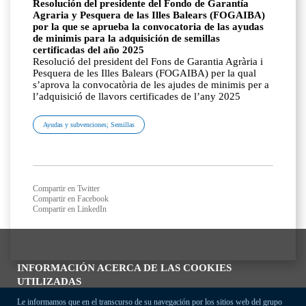
Resolución del presidente del Fondo de Garantía
Agraria y Pesquera de las Illes Balears (FOGAIBA)
por la que se aprueba la convocatoria de las ayudas
de minimis para la adquisición de semillas
certificadas del año 2025
Resolució del president del Fons de Garantia Agrària i
Pesquera de les Illes Balears (FOGAIBA) per la qual
s’aprova la convocatòria de les ajudes de minimis per a
l’adquisició de llavors certificades de l’any 2025
Ayudas y subvenciones; Semillas
Compartir en Twitter
Compartir en Facebook
Compartir en LinkedIn
INFORMACIÓN ACERCA DE LAS COOKIES
UTILIZADAS
Le informamos que en el transcurso de su navegación por los sitios web del grupo