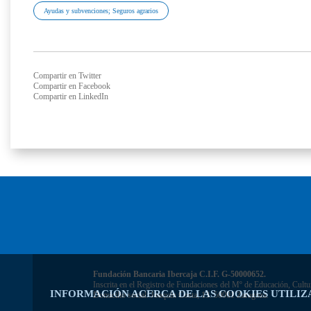
Ayudas y subvenciones; Seguros agrarios
Compartir en Twitter
Compartir en Facebook
Compartir en LinkedIn
Fundación Bancaria Ibercaja C.I.F. G-50000652.
Inscrita en el Registro de Fundaciones del Mº de Educación, Cultu
INFORMACIÓN ACERCA DE LAS COOKIES UTILIZ
Domicilio social: Joaquín Costa, 13. 50001 Zaragoza.