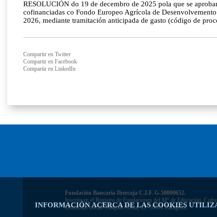
RESOLUCIÓN do 19 de decembro de 2025 pola que se aproban as 
cofinanciadas co Fondo Europeo Agrícola de Desenvolvemento Ru
2026, mediante tramitación anticipada de gasto (código de p
Compartir en Twitter
Compartir en Facebook
Compartir en LinkedIn
Fundación Bancaria Ibercaja C.I.F. G-50000652.
Inscrita en el Registro de Fundaciones del Mº de Educación, Cultu
INFORMACIÓN ACERCA DE LAS COOKIES UTILIZ
Domicilio social: Joaquín Costa, 13. 50001 Zaragoza.