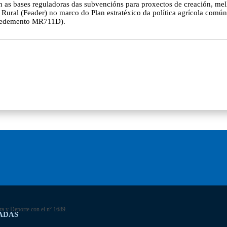
bases reguladoras das subvencións para proxectos de creación, mellor
ral (Feader) no marco do Plan estratéxico da política agrícola común
rocedemento MR711D).
ra y Deporte con el nº 1689.
ADAS