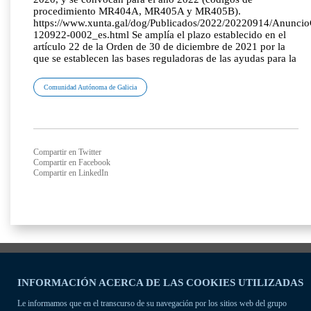
procedimiento MR404A, MR405A y MR405B).
https://www.xunta.gal/dog/Publicados/2022/20220914/Anunci
120922-0002_es.html Se amplía el plazo establecido en el
artículo 22 de la Orden de 30 de diciembre de 2021 por la
que se establecen las bases reguladoras de las ayudas para la
Comunidad Autónoma de Galicia
Compartir en Twitter
Compartir en Facebook
Compartir en LinkedIn
INFORMACIÓN ACERCA DE LAS COOKIES UTILIZADAS
Le informamos que en el transcurso de su navegación por los sitios web del grupo