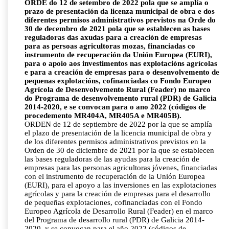
ORDE do 12 de setembro de 2022 pola que se amplía o
prazo de presentación da licenza municipal de obra e dos
diferentes permisos administrativos previstos na Orde do
30 de decembro de 2021 pola que se establecen as bases
reguladoras das axudas para a creación de empresas
para as persoas agricultoras mozas, financiadas co
instrumento de recuperación da Unión Europea (EURI),
para o apoio aos investimentos nas explotacións agrícolas
e para a creación de empresas para o desenvolvemento de
pequenas explotacións, cofinanciadas co Fondo Europeo
Agrícola de Desenvolvemento Rural (Feader) no marco
do Programa de desenvolvemento rural (PDR) de Galicia
2014-2020, e se convocan para o ano 2022 (códigos de
procedemento MR404A, MR405A e MR405B).
ORDEN de 12 de septiembre de 2022 por la que se amplía
el plazo de presentación de la licencia municipal de obra y
de los diferentes permisos administrativos previstos en la
Orden de 30 de diciembre de 2021 por la que se establecen
las bases reguladoras de las ayudas para la creación de
empresas para las personas agricultoras jóvenes, financiadas
con el instrumento de recuperación de la Unión Europea
(EURI), para el apoyo a las inversiones en las explotaciones
agrícolas y para la creación de empresas para el desarrollo
de pequeñas explotaciones, cofinanciadas con el Fondo
Europeo Agrícola de Desarrollo Rural (Feader) en el marco
del Programa de desarrollo rural (PDR) de Galicia 2014-
2020, y se convocan para el año 2022 (códigos de