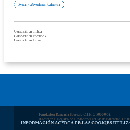
Ayudas y subvenciones; Agricultura
Compartir en Twitter
Compartir en Facebook
Compartir en LinkedIn
Fundación Bancaria Ibercaja C.I.F. G-50000652.
Inscrita en el Registro de Fundaciones del Mº de Educación, Cultu
INFORMACIÓN ACERCA DE LAS COOKIES UTILIZ
Domicilio social: Joaquín Costa, 13. 50001 Zaragoza.