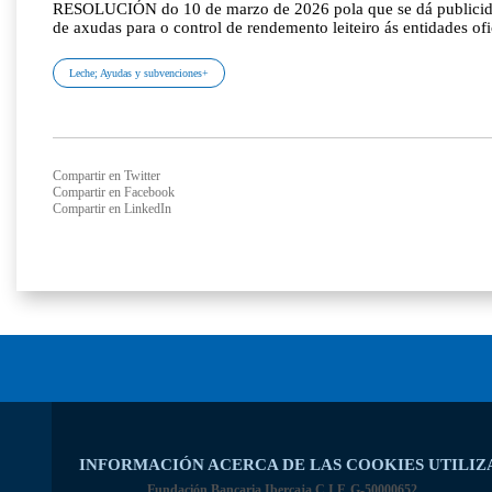
RESOLUCIÓN do 10 de marzo de 2026 pola que se dá publicidad
de axudas para o control de rendemento leiteiro ás entidades ofi
Leche; Ayudas y subvenciones+
Compartir en Twitter
Compartir en Facebook
Compartir en LinkedIn
INFORMACIÓN ACERCA DE LAS COOKIES UTILIZ
Fundación Bancaria Ibercaja C.I.F. G-50000652.