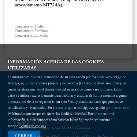
procedemento MT724A).
Compartir en Twitter
Compartir en Facebook
Compartir en LinkedIn
INFORMACIÓN ACERCA DE LAS COOKIES
UTILIZADAS
Le informamos que en el transcurso de su navegación por los sitios web del grupo
Ibercaja, se utilizan cookies propias y de terceros (ficheros de datos anónimos), las
cuales se almacenan en el dispositivo del usuario, de manera no intrusiva. Estos
datos se utilizan exclusivamente para habilitar y estudiar de forma anónima algunas
interacciones de la navegación en un sitio Web, y acumulan datos que pueden ser
actualizados y recuperados. En el caso de que usted siga navegando por nuestro sitio
Fundación Bancaria Ibercaja C.I.F. G-50000652.
Web implica que acepta el uso de las cookies indicadas. Puede obtener más
Inscrita en el Registro de Fundaciones del Mº de Educación, Cultura y
información, o bien conocer cómo cambiar la configuración, en nuestra
Deporte con el nº 1689.
sección
Política de cookies
Domicilio social: Joaquín Costa, 13. 50001 Zaragoza.
CERRAR
Contacto
Aviso legal
Política de privacidad
Política de Cookies