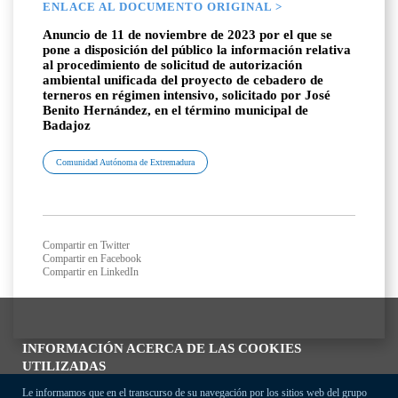
ENLACE AL DOCUMENTO ORIGINAL >
Anuncio de 11 de noviembre de 2023 por el que se
pone a disposición del público la información relativa
al procedimiento de solicitud de autorización
ambiental unificada del proyecto de cebadero de
terneros en régimen intensivo, solicitado por José
Benito Hernández, en el término municipal de
Badajoz
Comunidad Autónoma de Extremadura
Compartir en Twitter
Compartir en Facebook
Compartir en LinkedIn
INFORMACIÓN ACERCA DE LAS COOKIES
UTILIZADAS
Le informamos que en el transcurso de su navegación por los sitios web del grupo