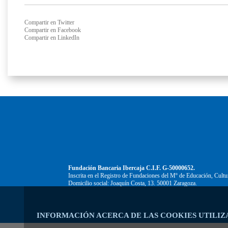
Compartir en Twitter
Compartir en Facebook
Compartir en LinkedIn
Fundación Bancaria Ibercaja C.I.F. G-50000652.
Inscrita en el Registro de Fundaciones del Mº de Educación, Cultu
Domicilio social: Joaquín Costa, 13. 50001 Zaragoza.
INFORMACIÓN ACERCA DE LAS COOKIES UTILIZ