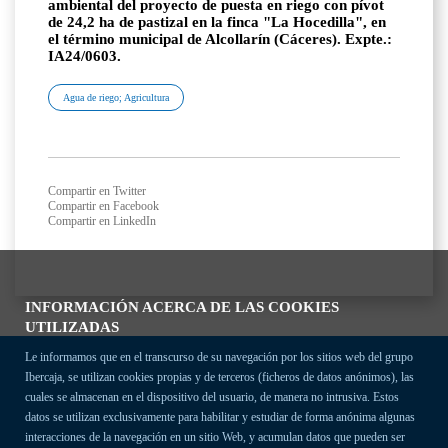
ambiental del proyecto de puesta en riego con pívot
de 24,2 ha de pastizal en la finca "La Hocedilla", en
el término municipal de Alcollarín (Cáceres). Expte.:
IA24/0603.
Agua de riego; Agricultura
Compartir en Twitter
Compartir en Facebook
Compartir en LinkedIn
INFORMACIÓN ACERCA DE LAS COOKIES
UTILIZADAS
Le informamos que en el transcurso de su navegación por los sitios web del grupo
Ibercaja, se utilizan cookies propias y de terceros (ficheros de datos anónimos), las
cuales se almacenan en el dispositivo del usuario, de manera no intrusiva. Estos
datos se utilizan exclusivamente para habilitar y estudiar de forma anónima algunas
interacciones de la navegación en un sitio Web, y acumulan datos que pueden ser