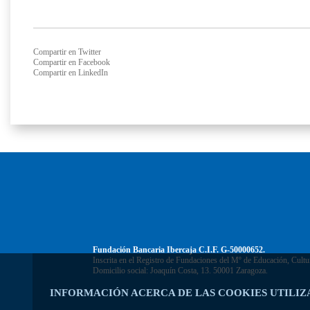
Compartir en Twitter
Compartir en Facebook
Compartir en LinkedIn
Fundación Bancaria Ibercaja C.I.F. G-50000652.
Inscrita en el Registro de Fundaciones del Mº de Educación, Cultu
Domicilio social: Joaquín Costa, 13. 50001 Zaragoza.
INFORMACIÓN ACERCA DE LAS COOKIES UTILIZ