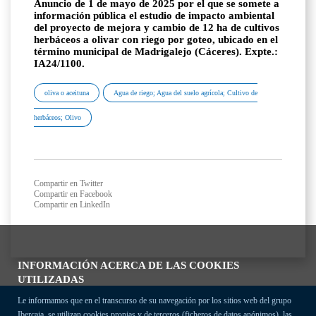
Anuncio de 1 de mayo de 2025 por el que se somete a
información pública el estudio de impacto ambiental
del proyecto de mejora y cambio de 12 ha de cultivos
herbáceos a olivar con riego por goteo, ubicado en el
término municipal de Madrigalejo (Cáceres). Expte.:
IA24/1100.
oliva o aceituna
Agua de riego; Agua del suelo agrícola; Cultivo de
herbáceos; Olivo
Compartir en Twitter
Compartir en Facebook
Compartir en LinkedIn
INFORMACIÓN ACERCA DE LAS COOKIES
UTILIZADAS
Le informamos que en el transcurso de su navegación por los sitios web del grupo
Ibercaja, se utilizan cookies propias y de terceros (ficheros de datos anónimos), las