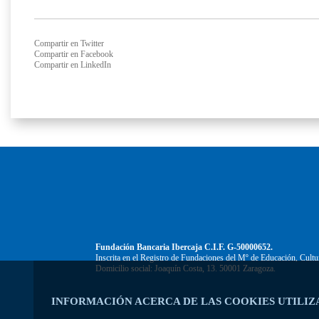
Compartir en Twitter
Compartir en Facebook
Compartir en LinkedIn
Fundación Bancaria Ibercaja C.I.F. G-50000652.
Inscrita en el Registro de Fundaciones del Mº de Educación, Cultu
Domicilio social: Joaquín Costa, 13. 50001 Zaragoza.
INFORMACIÓN ACERCA DE LAS COOKIES UTILIZ