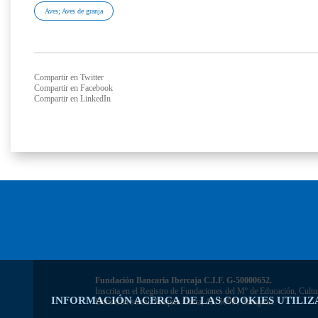
Aves; Aves de granja
Compartir en Twitter
Compartir en Facebook
Compartir en LinkedIn
Fundación Bancaria Ibercaja C.I.F. G-50000652.
Inscrita en el Registro de Fundaciones del Mº de Educación, Cultu
INFORMACIÓN ACERCA DE LAS COOKIES UTILIZ
Domicilio social: Joaquín Costa, 13. 50001 Zaragoza.