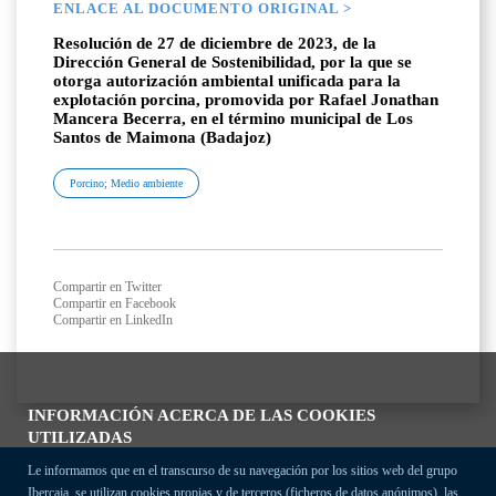
ENLACE AL DOCUMENTO ORIGINAL >
Resolución de 27 de diciembre de 2023, de la
Dirección General de Sostenibilidad, por la que se
otorga autorización ambiental unificada para la
explotación porcina, promovida por Rafael Jonathan
Mancera Becerra, en el término municipal de Los
Santos de Maimona (Badajoz)
Porcino; Medio ambiente
Compartir en Twitter
Compartir en Facebook
Compartir en LinkedIn
INFORMACIÓN ACERCA DE LAS COOKIES
UTILIZADAS
Le informamos que en el transcurso de su navegación por los sitios web del grupo
Ibercaja, se utilizan cookies propias y de terceros (ficheros de datos anónimos), las