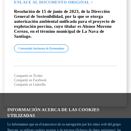
ENLACE AL DOCUMENTO ORIGINAL >
Resolución de 15 de junio de 2023, de la Dirección
General de Sostenibilidad, por la que se otorga
autorización ambiental unificada para el proyecto de
explotación porcina, cuyo titular es Alonso Moreno
Cerezo, en el término municipal de La Nava de
Santiago.
Comunidad Autónoma de Extremadura
Compartir en Twitter
Compartir en Facebook
Compartir en LinkedIn
INFORMACIÓN ACERCA DE LAS COOKIES
UTILIZADAS
Le informamos que en el transcurso de su navegación por los sitios web del grupo
Ibercaja, se utilizan cookies propias y de terceros (ficheros de datos anónimos), las