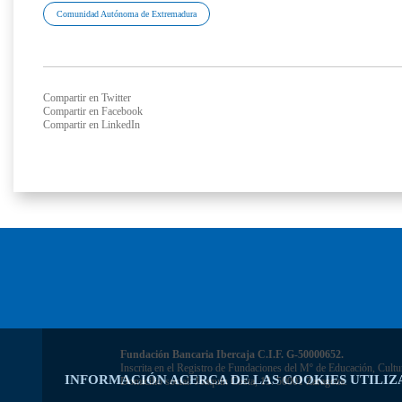
Comunidad Autónoma de Extremadura
Compartir en Twitter
Compartir en Facebook
Compartir en LinkedIn
Fundación Bancaria Ibercaja C.I.F. G-50000652.
Inscrita en el Registro de Fundaciones del Mº de Educación, Cultu
INFORMACIÓN ACERCA DE LAS COOKIES UTILIZ
Domicilio social: Joaquín Costa, 13. 50001 Zaragoza.