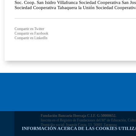
Soc. Coop. San Isidro Villafranca Sociedad Cooperativa San 
Sociedad Cooperativa Tabaquera la Unión Sociedad Cooperativa 
Compartir en Twitter
Compartir en Facebook
Compartir en LinkedIn
Fundación Bancaria Ibercaja C.I.F. G-50000652.
Inscrita en el Registro de Fundaciones del Mº de Educación, Cultu
Domicilio social: Joaquín Costa, 13. 50001 Zaragoza.
INFORMACIÓN ACERCA DE LAS COOKIES UTILIZ