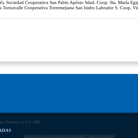
José). Sociedad Cooperativa San Pablo Apósto Sdad. Coop. Sta. María
Tornavalle Cooperativa Torremejiana San Isidro Labrador S. Coop. Virg
ra y Deporte con el nº 1689.
ADAS
Contacto
Aviso legal
Política de privacidad
Política de Cookies