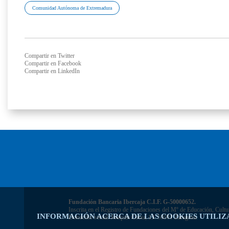
Comunidad Autónoma de Extremadura
Compartir en Twitter
Compartir en Facebook
Compartir en LinkedIn
Fundación Bancaria Ibercaja C.I.F. G-50000652.
Inscrita en el Registro de Fundaciones del Mº de Educación, Cultu
INFORMACIÓN ACERCA DE LAS COOKIES UTILIZ
Domicilio social: Joaquín Costa, 13. 50001 Zaragoza.