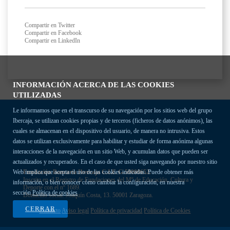
Compartir en Twitter
Compartir en Facebook
Compartir en LinkedIn
INFORMACIÓN ACERCA DE LAS COOKIES
UTILIZADAS
Le informamos que en el transcurso de su navegación por los sitios web del grupo
Ibercaja, se utilizan cookies propias y de terceros (ficheros de datos anónimos), las
cuales se almacenan en el dispositivo del usuario, de manera no intrusiva. Estos
datos se utilizan exclusivamente para habilitar y estudiar de forma anónima algunas
interacciones de la navegación en un sitio Web, y acumulan datos que pueden ser
actualizados y recuperados. En el caso de que usted siga navegando por nuestro sitio
Fundación Bancaria Ibercaja C.I.F. G-50000652.
Web implica que acepta el uso de las cookies indicadas. Puede obtener más
Inscrita en el Registro de Fundaciones del Mº de Educación, Cultura y
información, o bien conocer cómo cambiar la configuración, en nuestra
Deporte con el nº 1689.
sección
Política de cookies
Domicilio social: Joaquín Costa, 13. 50001 Zaragoza.
CERRAR
Contacto
Aviso legal
Política de privacidad
Política de Cookies