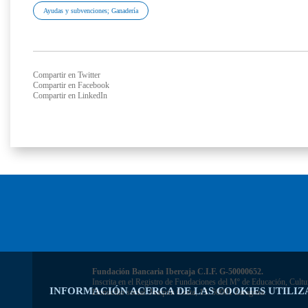
Ayudas y subvenciones; Ganadería
Compartir en Twitter
Compartir en Facebook
Compartir en LinkedIn
Fundación Bancaria Ibercaja C.I.F. G-50000652.
Inscrita en el Registro de Fundaciones del Mº de Educación, Cultu
INFORMACIÓN ACERCA DE LAS COOKIES UTILIZ
Domicilio social: Joaquín Costa, 13. 50001 Zaragoza.