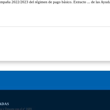
campaña 2022/2023 del régimen de pago básico. Extracto ... de las Ayu
ADAS
ra y Deporte con el nº 1689.