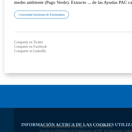
medio ambiente (Pago Verde). Extracto ... de las Ayudas PAC 
Comunidad Autónoma de Extremadura
Compartir en Twitter
Compartir en Facebook
Compartir en LinkedIn
INFORMACIÓN ACERCA DE LAS COOKIES UTILIZ
Fundación Bancaria Ibercaja C.I.F. G-50000652.
Inscrita en el Registro de Fundaciones del Mº de Educación, Cultu