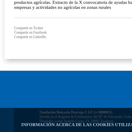
productos agrícolas. Extracto de la X convocatoria de ayudas 
empresas y actividades no agrícolas en zonas rurales
Compartir en Twitter
Compartir en Facebook
Compartir en LinkedIn
Fundación Bancaria Ibercaja C.I.F. G-50000652.
Inscrita en el Registro de Fundaciones del Mº de Educación, Cultu
Domicilio social: Joaquín Costa, 13. 50001 Zaragoza.
INFORMACIÓN ACERCA DE LAS COOKIES UTILIZ