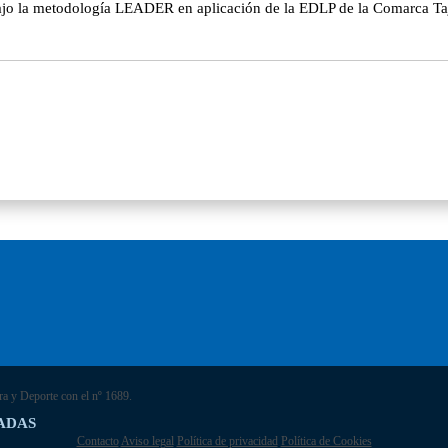
bajo la metodología LEADER en aplicación de la EDLP de la Comarca Tajo
ra y Deporte con el nº 1689.
ADAS
Contacto
Aviso legal
Política de privacidad
Política de Cookies