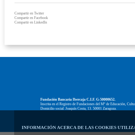
Compartir en Twitter
Compartir en Facebook
Compartir en LinkedIn
Fundación Bancaria Ibercaja C.I.F. G-50000652.
Inscrita en el Registro de Fundaciones del Mº de Educación, Cultu
Domicilio social: Joaquín Costa, 13. 50001 Zaragoza.
INFORMACIÓN ACERCA DE LAS COOKIES UTILIZ