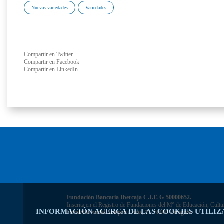
Nuevas variedades
Variedades
Compartir en Twitter
Compartir en Facebook
Compartir en LinkedIn
Fundación Bancaria Ibercaja C.I.F. G-50000652.
Inscrita en el Registro de Fundaciones del Mº de Educación, Cultu
INFORMACIÓN ACERCA DE LAS COOKIES UTILIZ
Domicilio social: Joaquín Costa, 13. 50001 Zaragoza.